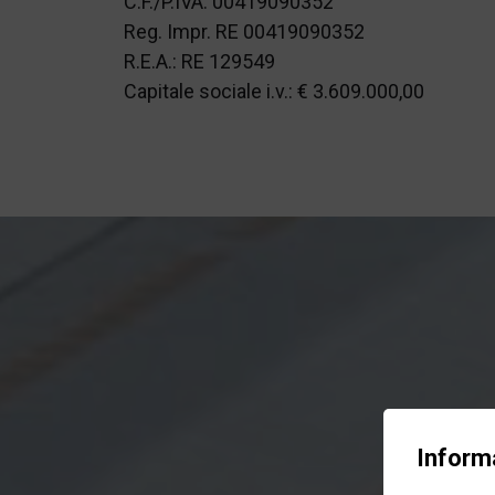
C.F./P.IVA: 00419090352
Reg. Impr. RE 00419090352
R.E.A.: RE 129549
Capitale sociale i.v.: € 3.609.000,00
Informa