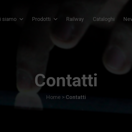
i siamo
Prodotti
Railway
Cataloghi
New
ipment
Contatti
Home
>
Contatti