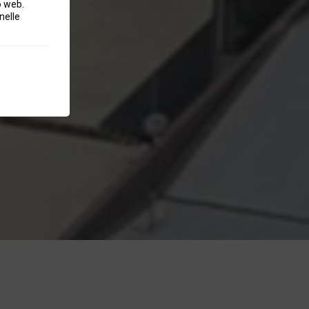
o web.
nelle