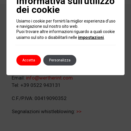
Informativa sull'utilizzo
dei cookie
Werther International
Usiamo i cookie per fornirti la miglior esperienza d'uso
S.p.A.
e navigazione sul nostro sito web.
Puoi trovare altre informazioni riguardo a quali cookie
usiamo sul sito o disabilitarli nelle
impostazioni
.
Via G. Corradini 1
42015 Correggio (RE)
Accetta
Personalizza
Italia
Email:
info@wertherint.com
Tel: +39 0522 943131
C.F./P.IVA: 00419090352
Segnalazioni whistleblowing:
>>