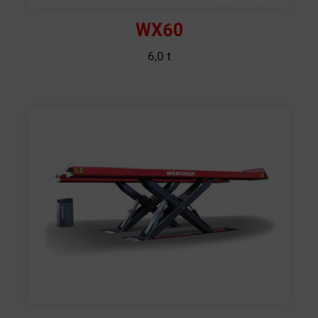
WX60
6,0 t