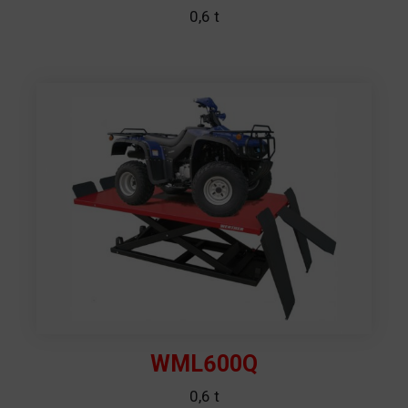
0,6 t
WML600Q
0,6 t