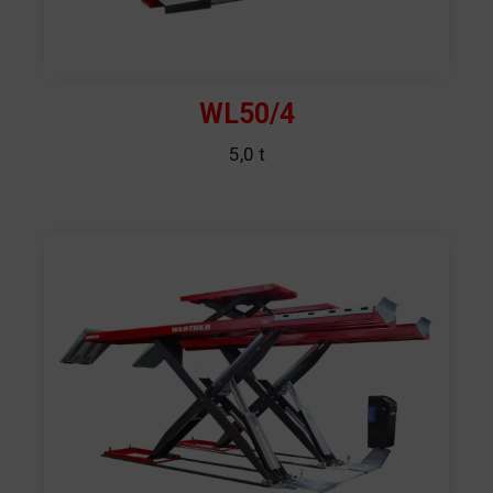
WL50/4
5,0 t