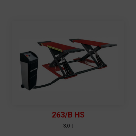
263/B HS
3,0 t