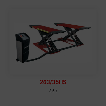
263/35HS
3,5 t