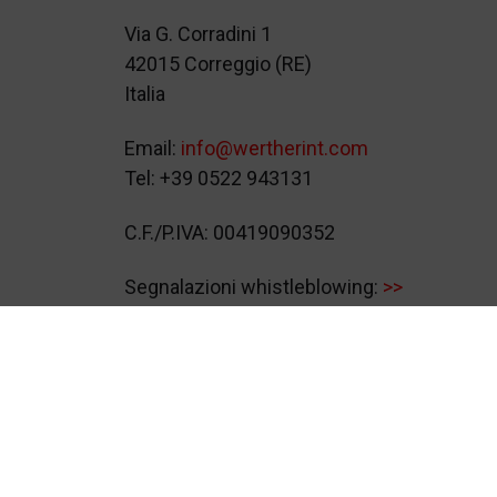
Via G. Corradini 1
42015 Correggio (RE)
Italia
Email:
info@wertherint.com
Tel: +39 0522 943131
C.F./P.IVA: 00419090352
Segnalazioni whistleblowing:
>>
© 2026
Werther International S.p.A.
Video S