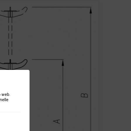
o web.
nelle