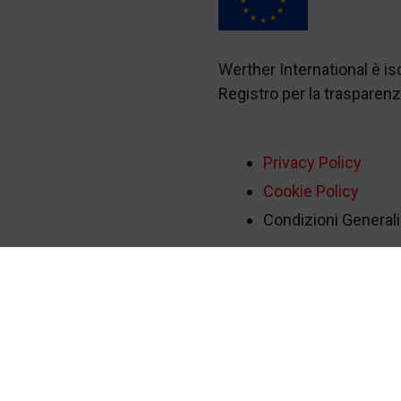
Werther International è i
Registro per la traspare
Privacy Policy
Cookie Policy
Condizioni Generali 
tudio 1
-
Media Partner