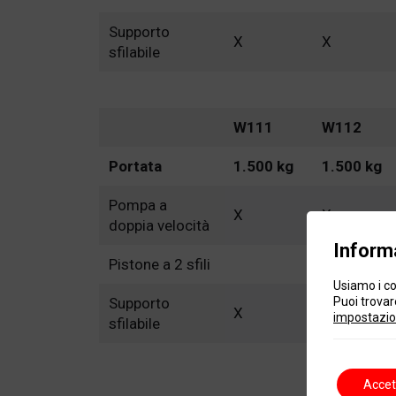
Supporto
X
X
sfilabile
W111
W112
Portata
1.500 kg
1.500 kg
Pompa a
X
X
doppia velocità
Informa
Pistone a 2 sfili
X
Usiamo i co
Supporto
Puoi trovare
X
X
impostazio
sfilabile
Accet