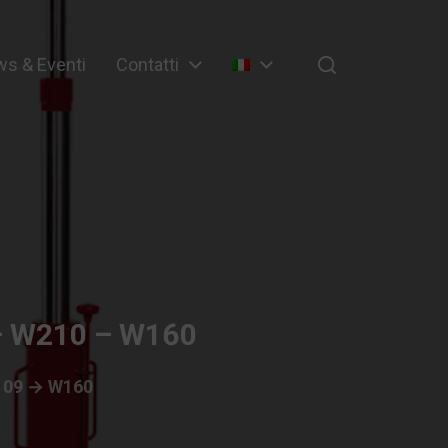
s & Eventi
Contatti
– W210 – W160
09 → W160