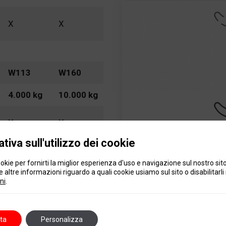
X
X
W113
W160
4.000 kg
10.000 kg
X
X
tiva sull'utilizzo dei cookie
X
okie per fornirti la miglior esperienza d'uso e navigazione sul nostro sit
 altre informazioni riguardo a quali cookie usiamo sul sito o disabilitarli 
X
X
ni
.
ta
Personalizza