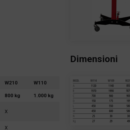
Dimensioni
W210
W110
800 kg
1.000 kg
X
X