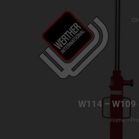
Ch
Garage Equipment and Wheel Service Equ
W114 – W109 
Home
>
Pro