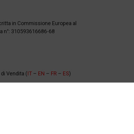
scritta in Commissione Europea al
nza n°: 310593616686-68
di Vendita (
IT
–
EN
–
FR
–
ES
)