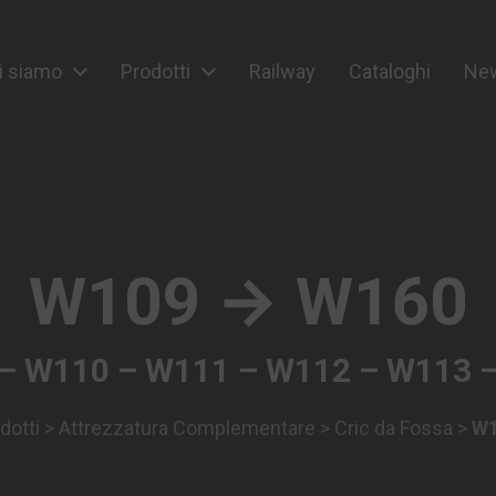
i siamo
Prodotti
Railway
Cataloghi
New
ipment
W109 → W160
– W110 – W111 – W112 – W113 
dotti
>
Attrezzatura Complementare
>
Cric da Fossa
>
W1